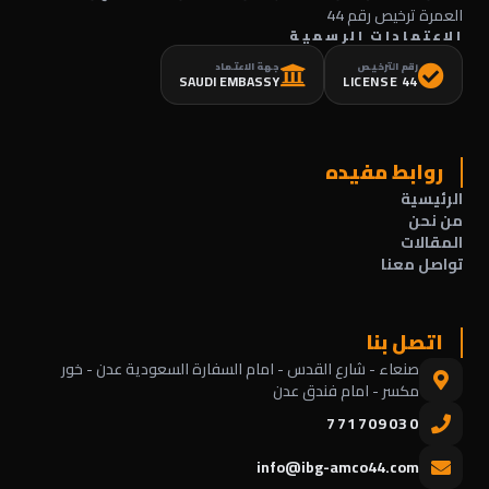
العمرة ترخيص رقم 44
الاعتمادات الرسمية
رقم الترخيص
جهة الاعتماد
SAUDI EMBASSY
LICENSE 44
روابط مفيده
الرئيسية
من نحن
المقالات
تواصل معنا
اتصل بنا
صنعاء - شارع القدس - امام السفارة السعودية عدن - خور
مكسر - امام فندق عدن
771709030
info@ibg-amco44.com